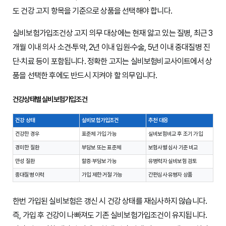
도 건강 고지 항목을 기준으로 상품을 선택해야 합니다.
실비보험가입조건상 고지 의무 대상에는 현재 앓고 있는 질병, 최근 3
개월 이내 의사 소견·투약, 2년 이내 입원·수술, 5년 이내 중대질병 진
단·치료 등이 포함됩니다. 정확한 고지는 실비보험비교사이트에서 상
품을 선택한 후에도 반드시 지켜야 할 의무입니다.
건강상태별 실비보험가입조건
건강 상태
실비보험가입조건
추천 대응
건강한 경우
표준체 가입 가능
실비보험비교 후 조기 가입
경미한 질환
부담보 또는 표준체
보험사별 심사 기준 비교
만성 질환
할증·부담보 가능
유병력자 실비보험 검토
중대질병 이력
가입 제한·거절 가능
간편심사·유병자 상품
한번 가입된 실비보험은 갱신 시 건강 상태를 재심사하지 않습니다.
즉, 가입 후 건강이 나빠져도 기존 실비보험가입조건이 유지됩니다.